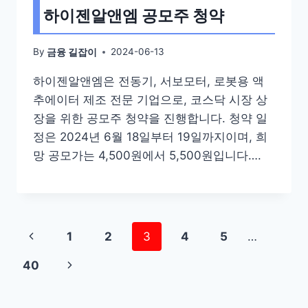
하이젠알앤엠 공모주 청약
By
2024-06-13
금융 길잡이
하이젠알앤엠은 전동기, 서보모터, 로봇용 액
추에이터 제조 전문 기업으로, 코스닥 시장 상
장을 위한 공모주 청약을 진행합니다. 청약 일
정은 2024년 6월 18일부터 19일까지이며, 희
망 공모가는 4,500원에서 5,500원입니다….
Page
Previous
1
2
3
4
5
…
navigation
Page
Next
40
Page